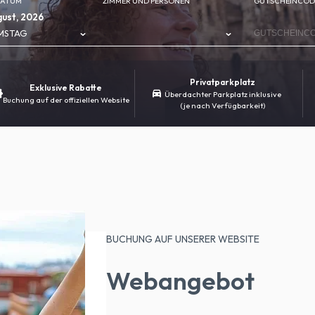
DATUM
ZIMMER UND PERSONEN
GUTSCHEINCOD
ust, 2026
MSTAG
Privatparkplatz
Exklusive Rabatte
Überdachter Parkplatz inklusive
Buchung auf der offiziellen Website
(je nach Verfügbarkeit)
BUCHUNG AUF UNSERER WEBSITE
Webangebot