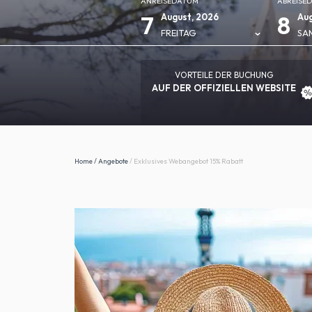
ANREISEDATUM
ABREISE
7
8
August, 2026
Aug
FREITAG
SA
VORTEILE DER BUCHUNG
AUF DER OFFIZIELLEN WEBSITE
Home
/
Angebote
/
Exklusives Webangebot 15% Rabatt