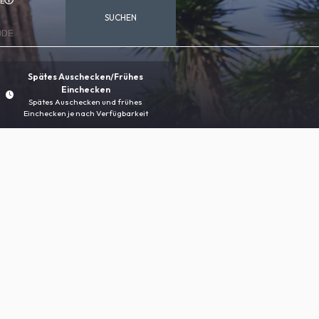
E
SUCHEN
Spätes Auschecken/Frühes
Einchecken
Spätes Auschecken und frühes
Einchecken je nach Verfügbarkeit