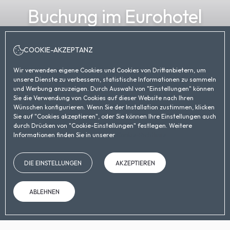
Buchung im Eurohotel
Diagonal Port
COOKIE-AKZEPTANZ
ANREISEDATUM
ABREISEDATUM
7
August, 2026
8
August, 2026
Wir verwenden eigene Cookies und Cookies von Drittanbietern, um
FREITAG
SAMSTAG
unsere Dienste zu verbessern, statistische Informationen zu sammeln
und Werbung anzuzeigen. Durch Auswahl von "Einstellungen" können
Sie die Verwendung von Cookies auf dieser Website nach Ihren
ZIMMER UND PERSONEN
Wünschen konfigurieren. Wenn Sie der Installation zustimmen, klicken
Sie auf "Cookies akzeptieren", oder Sie können Ihre Einstellungen auch
durch Drücken von "Cookie-Einstellungen" festlegen. Weitere
Informationen finden Sie in unserer
Cookie-Richtlinie
GUTSCHEINCODE
DIE EINSTELLUNGEN
AKZEPTIEREN
SUCHEN
ABLEHNEN
AUF DER OFFIZIELLEN WEBSITE
VORTEILE DER BUCHUNG