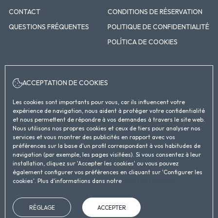
CONTACT
CONDITIONS DE RÉSERVATION
QUESTIONS FRÉQUENTES
POLITIQUE DE CONFIDENTIALITÉ
POLÍTICA DE COOKIES
ACCEPTATION DE COOKIES
Suivez nous!
Les cookies sont importants pour vous, car ils influencent votre
expérience de navigation, nous aident à protéger votre confidentialité
et nous permettent de répondre à vos demandes à travers le site web.
Nous utilisons nos propres cookies et ceux de tiers pour analyser nos
services et vous montrer des publicités en rapport avec vos
préférences sur la base d'un profil correspondant à vos habitudes de
navigation (par exemple, les pages visitées). Si vous consentez à leur
installation, cliquez sur 'Accepter les cookies' ou vous pouvez
Carrer de Lope de Vega, 4, Sant Martí, 08005 Barcelona, España
également configurer vos préférences en cliquant sur 'Configurer les
info@eurohotelbarcelona.com
cookies'. Plus d'informations dans notre
Politique de cookies
RÉGLAGE
ACCEPTER