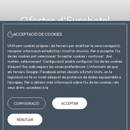
Ofertes d'Eurohotel
Diagonal Port
ACCEPTACIÓ DE COOKIES
Utilitzem cookies pròpies i de tercers per analitzar la seva navegació,
DATA ENTRADA
DATA SORTIDA
recopilar informació estadística i mostrar anuncis. Per a acceptar l’ús
6
Agost, 2026
7
Agost, 2026
de les cookies pot seleccionar ‘Acceptar cookies i continuar’. Així
mateix, seleccionant ‘Configuració’ podrà configurar l’ús de les cookies
DIJOUS
DIVENDRES
d’aquest lloc web segons les seves preferències. L’informem de que
els tercers Google i Facebook estan ubicats a Estats Units, on la
legislació no té un nivell adequat de protecció de dades equiparable a
HABITACIONS I PERSONES
l’europeu. Per a obtenir més informació sobre l’ús de les cookies i els
seus drets, accedeixi a la
Política de cookies
CODI PROMOCIONAL
CONFIGURACIÓ
ACCEPTAR
BUSCAR
REBUTJAR