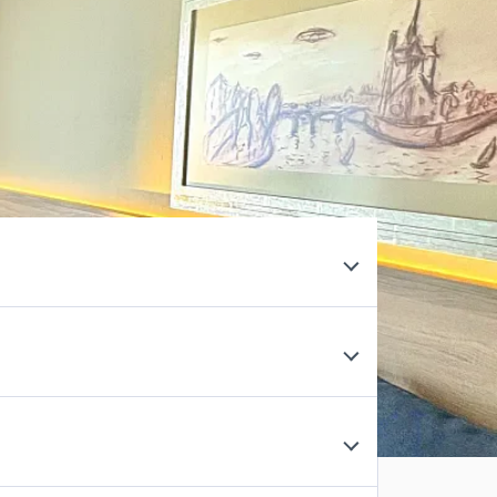
ió necessària per preparar la teva
estada a
dubtes i ajudar-vos a gaudir d'una estada còmoda i
 de la tarifa contractada ho permetin