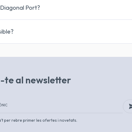
terrassa
Diagonal Port?
ible?
es
excepte l'accés al terrat
-te al newsletter
a't per rebre primer les ofertes i novetats.