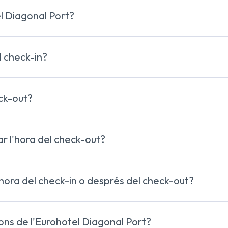
hotel Diagonal Port
 Diagonal Port?
b reserves
formulari de la pàgina de
contac
+34 932 30 20 00
l check-in?
a partir de les 14:00h
eck-out?
fins a les 12:00h
ar l'hora del check-out?
s o després del que és habitual
fer una petició especi
sota disponibilitat i en alguns casos amb cost addicional
'hora del check-in o després del check-out?
ohotel Diagonal Port
ions de l'Eurohotel Diagonal Port?