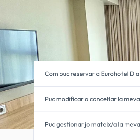
Inici
/
Preguntes freqüents
Troba les respostes a les
preguntes més freqüe
Barcelona
, des de les condicions de reserva fins
ben organitzada.
Com puc reservar a Eurohotel Dia
reservar
Puc modificar o cancel·lar la mev
És possible modificar o cancel·lar la r
Puc gestionar jo mateix/a la mev