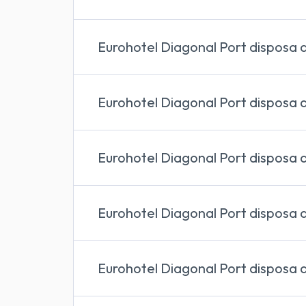
wifi grati
Eurohotel Diagonal Port disposa de 
bressols o llits suplet
Eurohotel Diagonal Port disposa d
l'hotel disposa d'una piscina exterior
Eurohotel Diagonal Port disposa 
l'hotel compta amb un
restaurant
Eurohotel Diagonal Port disposa
l'hotel compta amb un aparcament p
Eurohotel Diagonal Port disposa 
l'hotel compta amb dos
salons