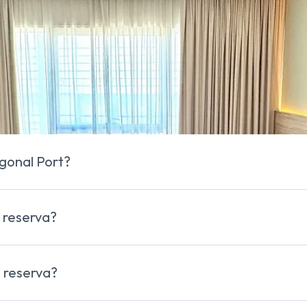
nts sobre Eurohotel Diagonal Port
. T'oferim tota la informac
 als serveis disponibles. Un espai pensat per resoldre els vostres 
gonal Port?
web oficial
a reserva?
eserva a Eurohotel Diagonal Port, sempre que les condicions
a reserva?