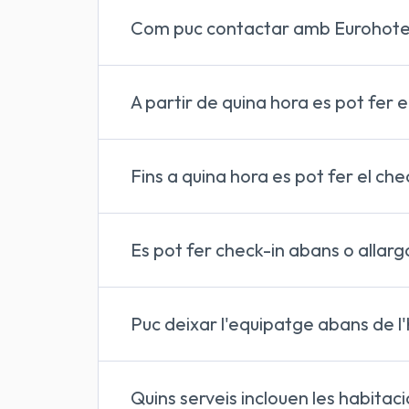
gestionar la teva reserva a Euro
Com puc contactar amb Eurohotel
dubtes i qüestions relacionades am
info@eurohotelbarcelona.com
A partir de quina hora es pot fer e
check-in a Eurohotel Diagonal Port
Fins a quina hora es pot fer el ch
check-out a Eurohotel Diagonal Port
Es pot fer check-in abans o allarg
check-in o el check-out aban
Puc deixar l'equipatge abans de l
Sí, és possible deixar l'equipatge a Eur
Quins serveis inclouen les habitac