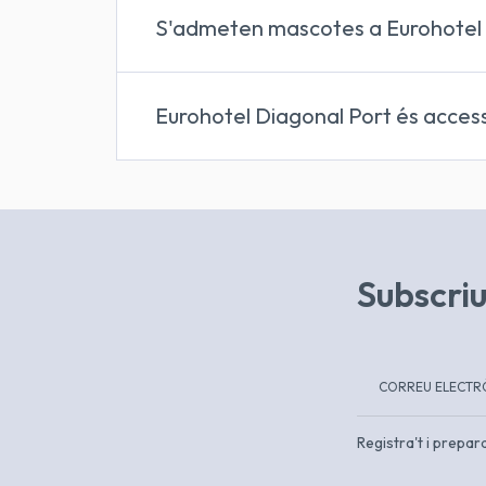
S'admeten mascotes a Eurohotel 
no admet mascotes
Eurohotel Diagonal Port és access
Totes les àrees de l'hotel són accessibl
Subscriu
Registra't i prepar