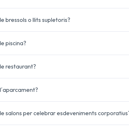
s, televisió, caixa forta, mini nevera, aire condicionat, cal
bressols o llits supletoris?
oris a petició i disponibilitat
e piscina?
de restaurant?
esmorzars
servei de bar
 d´aparcament?
rivat
de salons per celebrar esdeveniments corporatius