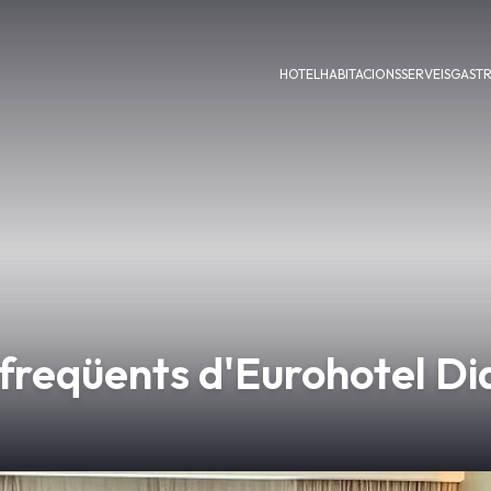
HOTEL
HABITACIONS
SERVEIS
GAST
freqüents d'Eurohotel Di