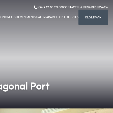
+34 932 30 20 00
CONTACTE
LA MEVA RESERVA
CA
RESERVAR
RONOMIA
ESDEVENIMENTS
GALERIA
BARCELONA
OFERTES
agonal Port